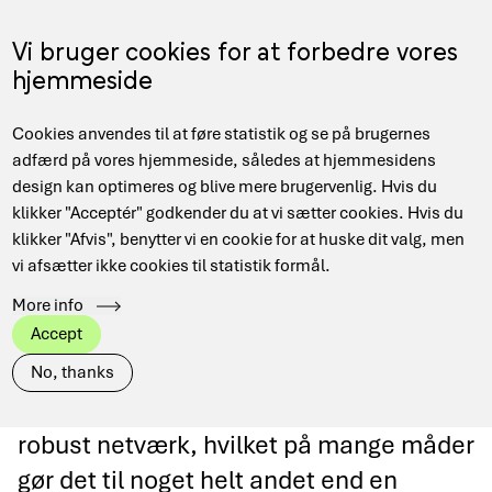
Gå
til
Menu
Vi bruger cookies for at forbedre vores
EN
hovedindhold
hjemmeside
Main
Hjem
Forskningsnettet
Cookies anvendes til at føre statistik og se på brugernes
navigation
Brødkrumme
adfærd på vores hjemmeside, således at hjemmesidens
design kan optimeres og blive mere brugervenlig. Hvis du
klikker "Acceptér" godkender du at vi sætter cookies. Hvis du
klikker "Afvis", benytter vi en cookie for at huske dit valg, men
Forskningsnettet
vi afsætter ikke cookies til statistik formål.
More info
Forskningsnettet er udviklet til at
Accept
opfylde de krav som forsknings- og
No, thanks
uddannelsesverdenen stiller til et
robust netværk, hvilket på mange måder
gør det til noget helt andet end en