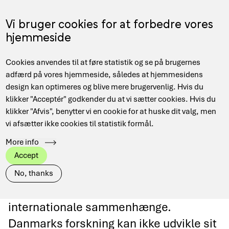
Gå
til
Menu
Vi bruger cookies for at forbedre vores
EN
hovedindhold
hjemmeside
Main
Hjem
Data Management
Projekter og samarbejder
Cookies anvendes til at føre statistik og se på brugernes
navigation
Brødkrumme
adfærd på vores hjemmeside, således at hjemmesidens
design kan optimeres og blive mere brugervenlig. Hvis du
klikker "Acceptér" godkender du at vi sætter cookies. Hvis du
klikker "Afvis", benytter vi en cookie for at huske dit valg, men
Projekter og
vi afsætter ikke cookies til statistik formål.
More info
samarbejder
Accept
No, thanks
DeiC arbejder i forskellige nationale og
internationale sammenhænge.
Danmarks forskning kan ikke udvikle sit