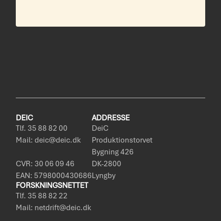
DEIC
ADDRESSE
Tlf. 35 88 82 00
DeiC
Mail: deic@deic.dk
Produktionstorvet
Bygning 426
CVR: 30 06 09 46
DK-2800
EAN: 5798000430686
Lyngby
FORSKNINGSNETTET
Tlf. 35 88 82 22
Mail: netdrift@deic.dk