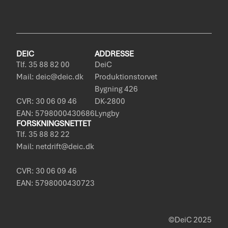
DEIC
ADDRESSE
Tlf. 35 88 82 00
DeiC
Mail: deic@deic.dk
Produktionstorvet
Bygning 426
CVR: 30 06 09 46
DK-2800
EAN: 5798000430686
Lyngby
FORSKNINGSNETTET
Tlf. 35 88 82 22
Mail: netdrift@deic.dk
CVR: 30 06 09 46
EAN: 5798000430723
©DeiC 2025