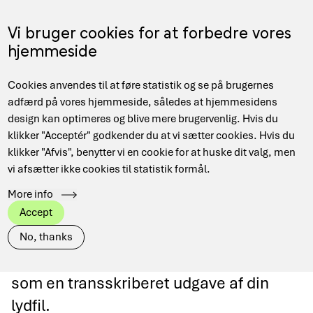
Gå
til
Menu
Vi bruger cookies for at forbedre vores
EN
hovedindhold
hjemmeside
Main
Hjem
Forskningsnettet
Tale-til-tekst
Cookies anvendes til at føre statistik og se på brugernes
navigation
Brødkrumme
adfærd på vores hjemmeside, således at hjemmesidens
design kan optimeres og blive mere brugervenlig. Hvis du
klikker "Acceptér" godkender du at vi sætter cookies. Hvis du
klikker "Afvis", benytter vi en cookie for at huske dit valg, men
Tale-til-tekst
vi afsætter ikke cookies til statistik formål.
More info
DeiC tale-til-tekst tilbyder dig nem og
Accept
sikker konvertering af tale til tekst i form
No, thanks
af undertekster indsat på din video, eller
som en transskriberet udgave af din
lydfil.