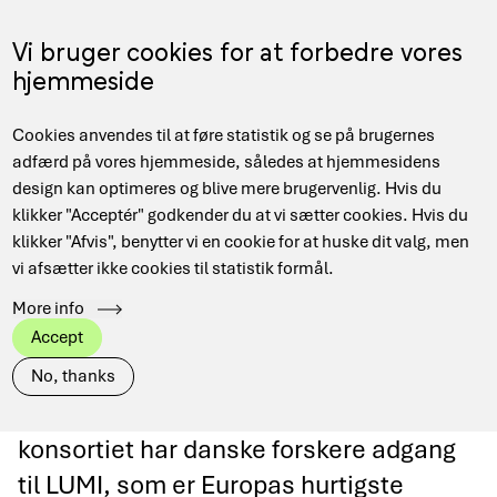
Gå
til
Menu
Vi bruger cookies for at forbedre vores
EN
hovedindhold
hjemmeside
Main
Hjem
Supercomputing (HPC)
LUMI Capability HPC
Cookies anvendes til at føre statistik og se på brugernes
navigation
Brødkrumme
adfærd på vores hjemmeside, således at hjemmesidens
design kan optimeres og blive mere brugervenlig. Hvis du
klikker "Acceptér" godkender du at vi sætter cookies. Hvis du
klikker "Afvis", benytter vi en cookie for at huske dit valg, men
LUMI Capability
vi afsætter ikke cookies til statistik formål.
More info
HPC
Accept
No, thanks
Gennem DeiCs deltagelse i LUMI-
konsortiet har danske forskere adgang
til LUMI, som er Europas hurtigste