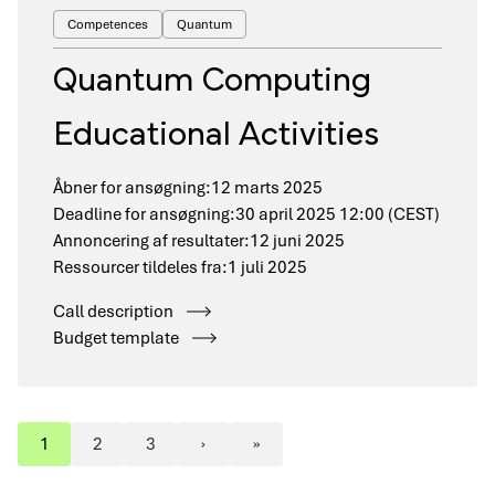
Competences
Quantum
Quantum Computing
Educational Activities
Åbner for ansøgning:
12 marts 2025
Deadline for ansøgning:
30 april 2025 12:00 (CEST)
Annoncering af resultater:
12 juni 2025
Ressourcer tildeles fra:
1 juli 2025
Call description
Budget template
1
2
3
›
»
Sideinddeling
Side
Side
Side
Next
Sidste
page
side