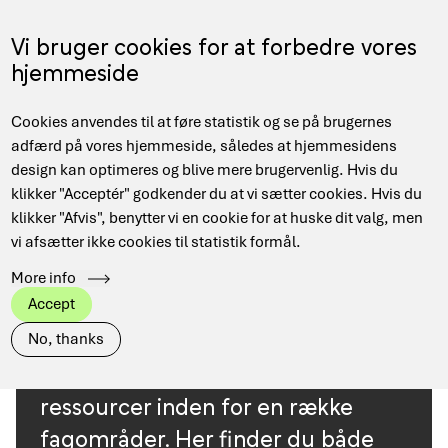
Gå
til
Menu
Vi bruger cookies for at forbedre vores
EN
hovedindhold
hjemmeside
Main
Hjem
Resources
Cookies anvendes til at føre statistik og se på brugernes
navigation
Brødkrumme
adfærd på vores hjemmeside, således at hjemmesidens
design kan optimeres og blive mere brugervenlig. Hvis du
klikker "Acceptér" godkender du at vi sætter cookies. Hvis du
TAGS
Alle
DeiC Corporate
Forskningsnettet
klikker "Afvis", benytter vi en cookie for at huske dit valg, men
vi afsætter ikke cookies til statistik formål.
Data Management
HPC
Quantum
More info
Accept
No, thanks
Få overblik over relevante
ressourcer inden for en række
fagområder. Her finder du både