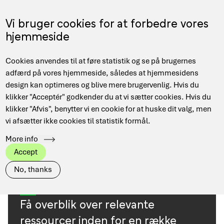
Skip
to
Menu
Vi bruger cookies for at forbedre vores
DA
main
hjemmeside
content
Main
Hjem
Resources
Cookies anvendes til at føre statistik og se på brugernes
navigation
Breadcrumb
adfærd på vores hjemmeside, således at hjemmesidens
design kan optimeres og blive mere brugervenlig. Hvis du
klikker "Acceptér" godkender du at vi sætter cookies. Hvis du
TAGS
View all
DeiC Corporate
klikker "Afvis", benytter vi en cookie for at huske dit valg, men
vi afsætter ikke cookies til statistik formål.
Danish Research Network
Data Management
More info
HPC
Quantum
Accept
No, thanks
Få overblik over relevante
ressourcer inden for en række