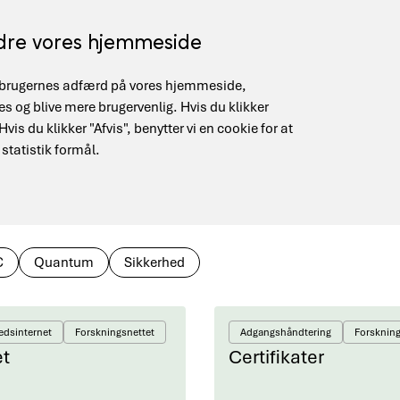
edre vores hjemmeside
på brugernes adfærd på vores hjemmeside,
Supercomputing (HPC)
Quantum Infrastructure
 og blive mere brugervenlig. Hvis du klikker
is du klikker "Afvis", benytter vi en cookie for at
 statistik formål.
C
Quantum
Sikkerhed
edsinternet
Forskningsnettet
Adgangshåndtering
Forskning
et
Certifikater