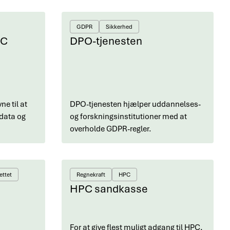
GDPR
Sikkerhed
PC
DPO-tjenesten
e til at
DPO-tjenesten hjælper uddannelses-
data og
og forskningsinstitutioner med at
overholde GDPR-regler.
ettet
Regnekraft
HPC
HPC sandkasse
For at give flest muligt adgang til HPC,