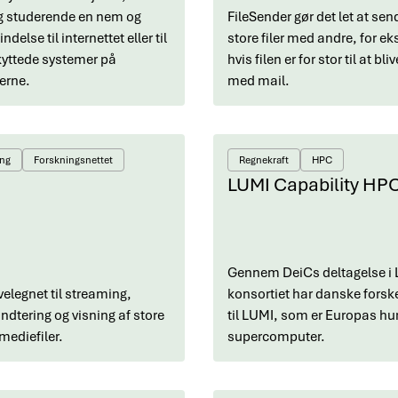
og studerende en nem og
FileSender gør det let at sen
ndelse til internettet eller til
store filer med andre, for e
kyttede systemer på
hvis filen er for stor til at bl
nerne.
med mail.
ing
Forskningsnettet
Regnekraft
HPC
LUMI Capability HP
Gennem DeiCs deltagelse i
velegnet til streaming,
konsortiet har danske fors
åndtering og visning af store
til LUMI, som er Europas hur
ediefiler.
supercomputer.