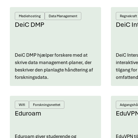
Mediehosting
Data Management
Regnekraft
DeiC DMP
DeiC In
DeiC DMP hjælper forskere med at
DeiC Inter
skrive data management-planer, der
interaktiv
beskriver den planlagte håndtering af
tilgang fo
forskningsdata.
omfattend
Wifi
Forskningsnettet
Adgangshå
Eduroam
EduVP
Eduroam giver studerende og
EduVPN ti