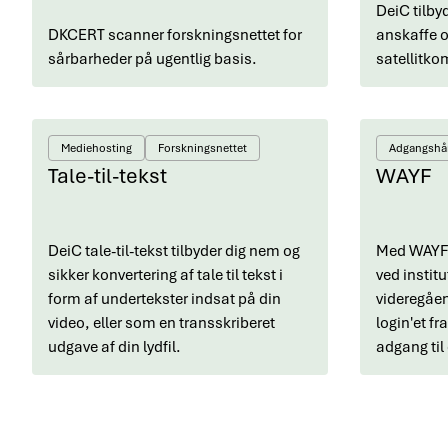
DeiC tilbyd
DKCERT scanner forskningsnettet for
anskaffe 
sårbarheder på ugentlig basis.
satellitko
Mediehosting
Forskningsnettet
Adgangshå
Tale-til-tekst
WAYF
DeiC tale-til-tekst tilbyder dig nem og
Med WAYF 
sikker konvertering af tale til tekst i
ved institu
form af undertekster indsat på din
videregåe
video, eller som en transskriberet
login'et fra
udgave af din lydfil.
adgang til