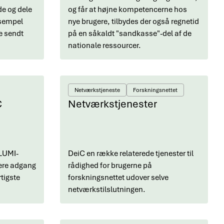
de og dele
og får at højne kompetencerne hos
ksempel
nye brugere, tilbydes der også regnetid
ive sendt
på en såkaldt "sandkasse"-del af de
nationale ressourcer.
Netværkstjeneste
Forskningsnettet
C
Netværkstjenester
 LUMI-
DeiC en række relaterede tjenester til
kere adgang
rådighed for brugerne på
tigste
forskningsnettet udover selve
netværkstilslutningen.