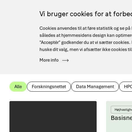
Gå
til
Vi bruger cookies for at forb
hovedindhold
Cookies anvendes til at føre statistik og se 
Main
Sikkerhed
Forskningsnettet
Data Management
således at hjemmesidens design kan optimeres
navigation
"Acceptér" godkender du at vi sætter cookies. Hv
huske dit valg, men vi afsætter ikke cookies til
Hjem
Tjenester
More info
Brødkrumme
Department
Alle
Forskningsnettet
Data Management
HP
Højhastigh
Basisn