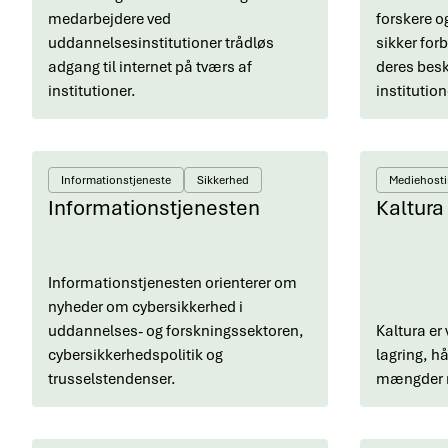
medarbejdere ved
forskere 
uddannelsesinstitutioner trådløs
sikker forbi
adgang til internet på tværs af
deres bes
institutioner.
institutio
Informationstjeneste
Sikkerhed
Mediehost
Informationstjenesten
Kaltura
Informationstjenesten orienterer om
nyheder om cybersikkerhed i
uddannelses- og forskningssektoren,
Kaltura er 
cybersikkerhedspolitik og
lagring, h
trusselstendenser.
mængder m