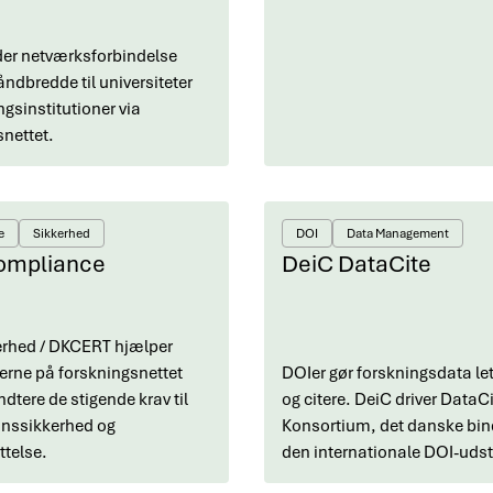
der netværksforbindelse
ndbredde til universiteter
ngsinstitutioner via
nettet.
e
Sikkerhed
DOI
Data Management
ompliance
DeiC DataCite
erhed / DKCERT hjælper
nerne på forskningsnettet
DOIer gør forskningsdata let
dtere de stigende krav til
og citere. DeiC driver DataC
onssikkerhed og
Konsortium, det danske bind
telse.
den internationale DOI-udst