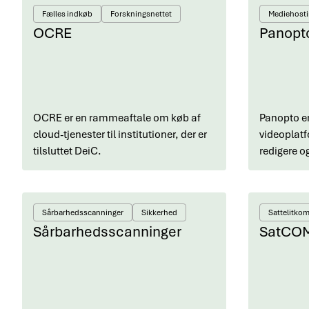
Fælles indkøb
Forskningsnettet
Mediehost
OCRE
Panopt
OCRE er en rammeaftale om køb af
Panopto er
cloud-tjenester til institutioner, der er
videoplatf
tilsluttet DeiC.
redigere o
Sårbarhedsscanninger
Sikkerhed
Sattelitko
Sårbarhedsscanninger
SatCO