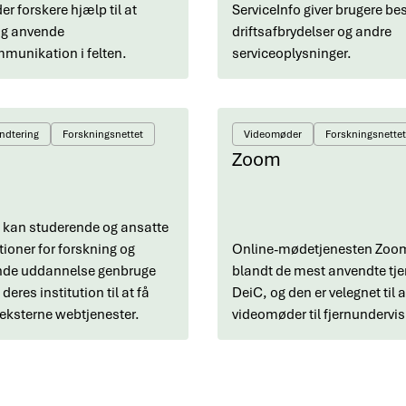
er forskere hjælp til at
ServiceInfo giver brugere b
og anvende
driftsafbrydelser og andre
mmunikation i felten.
serviceoplysninger.
ndtering
Forskningsnettet
Videomøder
Forskningsnettet
Zoom
kan studerende og ansatte
tioner for forskning og
Online-mødetjenesten Zoom 
nde uddannelse genbruge
blandt de mest anvendte tjen
 deres institution til at få
DeiC, og den er velegnet til a
 eksterne webtjenester.
videomøder til fjernundervis