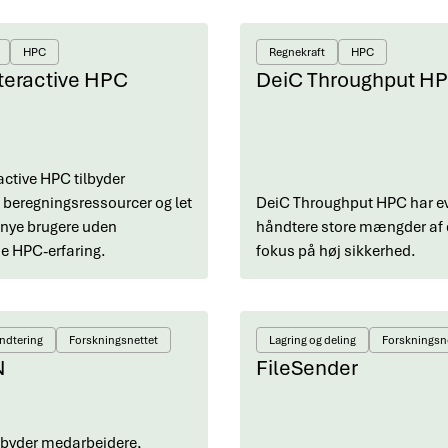
HPC
Regnekraft
HPC
teractive HPC
DeiC Throughput H
active HPC tilbyder
e beregningsressourcer og let
DeiC Throughput HPC har evn
r nye brugere uden
håndtere store mængder af 
e HPC-erfaring.
fokus på høj sikkerhed.
ndtering
Forskningsnettet
Lagring og deling
Forskningsn
N
FileSender
lbyder medarbejdere,