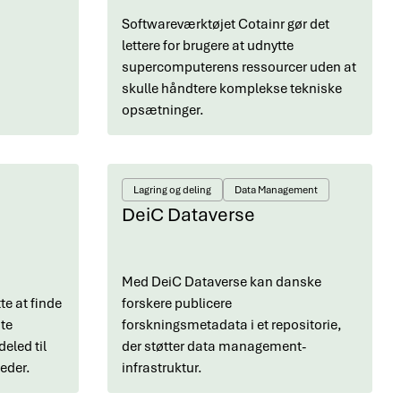
Softwareværktøjet Cotainr gør det
lettere for brugere at udnytte
supercomputerens ressourcer uden at
skulle håndtere komplekse tekniske
opsætninger.
Lagring og deling
Data Management
DeiC Dataverse
Med DeiC Dataverse kan danske
te at finde
forskere publicere
ite
forskningsmetadata i et repositorie,
eled til
der støtter data management-
eder.
infrastruktur.