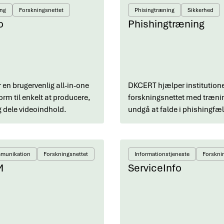
ing
Forskningsnettet
Phisingtræning
Sikkerhed
o
Phishingtræning
 en brugervenlig all-in-one
DKCERT hjælper institution
orm til enkelt at producere,
forskningsnettet med trænin
g dele videoindhold.
undgå at falde i phishingfæ
mmunikation
Forskningsnettet
Informationstjeneste
Forskni
M
ServiceInfo