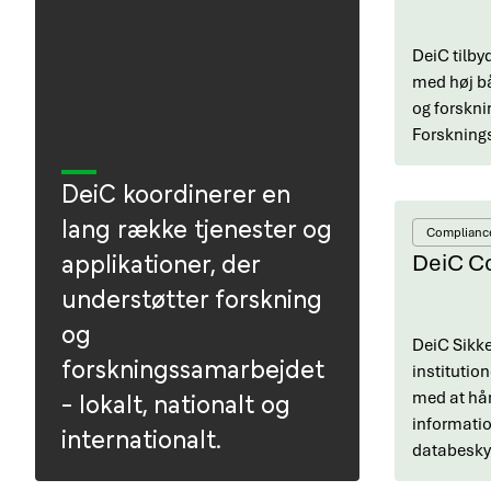
DeiC tilby
med høj bå
og forskni
Forsknings
DeiC koordinerer en
lang række tjenester og
Complianc
applikationer, der
DeiC C
understøtter forskning
og
DeiC Sikk
forskningssamarbejdet
institutio
- lokalt, nationalt og
med at hån
informati
internationalt.
databeskyt