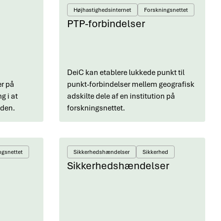
Højhastighedsinternet
Forskningsnettet
PTP-forbindelser
DeiC kan etablere lukkede punkt til
er på
punkt-forbindelser mellem geografisk
g i at
adskilte dele af en institution på
lden.
forskningsnettet.
ngsnettet
Sikkerhedshændelser
Sikkerhed
Sikkerhedshændelser