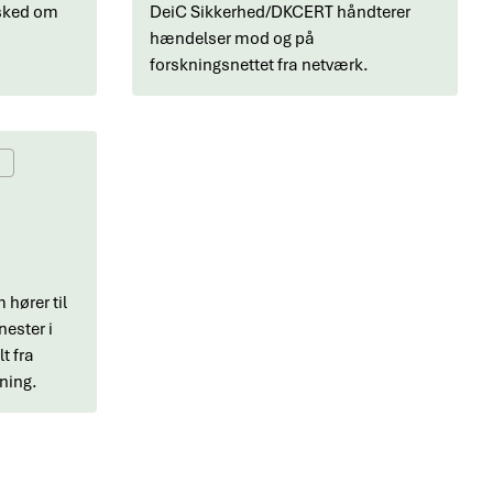
esked om
DeiC Sikkerhed/DKCERT håndterer
hændelser mod og på
forskningsnettet fra netværk.
hører til
ester i
lt fra
ning.