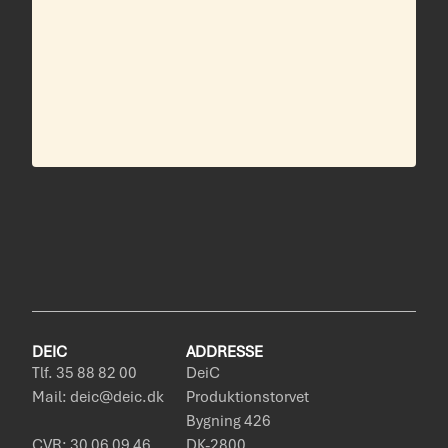
DEIC
ADDRESSE
Tlf. 35 88 82 00
DeiC
Mail: deic@deic.dk
Produktionstorvet
Bygning 426
CVR: 30 06 09 46
DK-2800