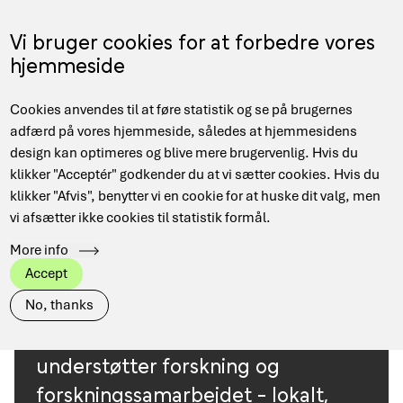
Gå
til
Menu
Vi bruger cookies for at forbedre vores
EN
hovedindhold
hjemmeside
Main
Hjem
Tjenester
Cookies anvendes til at føre statistik og se på brugernes
navigation
Brødkrumme
adfærd på vores hjemmeside, således at hjemmesidens
design kan optimeres og blive mere brugervenlig. Hvis du
klikker "Acceptér" godkender du at vi sætter cookies. Hvis du
Department
Alle
Forskningsnettet
Data Management
klikker "Afvis", benytter vi en cookie for at huske dit valg, men
vi afsætter ikke cookies til statistik formål.
HPC
Quantum
Sikkerhed
More info
Accept
DeiC koordinerer en lang række
No, thanks
tjenester og applikationer, der
understøtter forskning og
forskningssamarbejdet - lokalt,