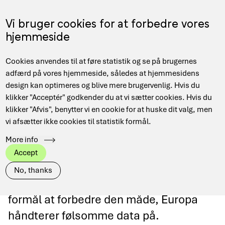
Gå
til
Menu
Vi bruger cookies for at forbedre vores
EN
hovedindhold
hjemmeside
Main
Hjem
Data Management
Projekter og samarbejder
Cookies anvendes til at føre statistik og se på brugernes
navigation
Brødkrumme
EOSC-ENTRUST
adfærd på vores hjemmeside, således at hjemmesidens
design kan optimeres og blive mere brugervenlig. Hvis du
klikker "Acceptér" godkender du at vi sætter cookies. Hvis du
klikker "Afvis", benytter vi en cookie for at huske dit valg, men
vi afsætter ikke cookies til statistik formål.
EOSC-ENTRUST
More info
Accept
DeiC deltager som medlem af EUDAT i
No, thanks
EOSC-ENTRUST projektet som har til
formål at forbedre den måde, Europa
håndterer følsomme data på.