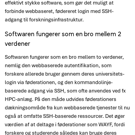
effektivt stykke software, som gør det muligt at
forbinde web­baseret, fødereret login med SSH-
adgang til forsknings­infrastruktur.
Softwaren fungerer som en bro mellem 2
verdener
Softwaren fungerer som en bro mellem to verdener,
nemlig den web­baserede autentifikation, som
forskere allerede bruger gennem deres universitets­
login via føderationen, og den kommandolinje­
baserede adgang via SSH, som ofte anvendes ved fx
HPC-anlæg. På den måde udvides føderationers
dæknings­område fra kun web­baserede tjenester til nu
også at omfatte SSH-baserede ressourcer. Det øger
værdien af at deltage i føderationer som WAYF, fordi
forskere og studerende således kan bruge deres