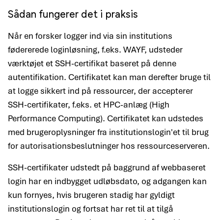
Sådan fungerer det i praksis
Når en forsker logger ind via sin institutions
fødererede login­løsning, f.eks. WAYF, udsteder
værktøjet et SSH-certifikat baseret på denne
autentifikation. Certifikatet kan man derefter bruge til
at logge sikkert ind på ressourcer, der accepterer
SSH-certifikater, f.eks. et HPC-anlæg (High
Performance Computing). Certifikatet kan udstedes
med bruger­oplysninger fra institutionslogin'et til brug
for autorisations­beslutninger hos ressource­serveren.
SSH-certifikater udstedt på baggrund af web­baseret
login har en indbygget udløbs­dato, og adgangen kan
kun fornyes, hvis brugeren stadig har gyldigt
institutions­login og fortsat har ret til at tilgå