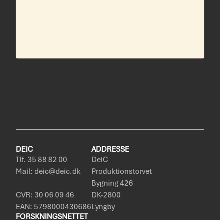
DEIC
ADDRESSE
Tlf. 35 88 82 00
DeiC
Mail: deic@deic.dk
Produktionstorvet
Bygning 426
CVR: 30 06 09 46
DK-2800
EAN: 5798000430686
Lyngby
FORSKNINGSNETTET