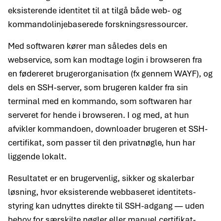
eksisterende identitet til at tilgå både web- og
kommandolinjebaserede forskningsressourcer.
Med softwaren kører man således dels en
webservice, som kan modtage login i browseren fra
en fødereret bruger­organisation (fx gennem WAYF), og
dels en SSH-server, som brugeren kalder fra sin
terminal med en kommando, som softwaren har
serveret for hende i browseren. I og med, at hun
afvikler kommandoen, downloader brugeren et SSH-
certifikat, som passer til den privatnøgle, hun har
liggende lokalt.
Resultatet er en bruger­venlig, sikker og skalerbar
løsning, hvor eksisterende web­baseret identitets­
styring kan udnyttes direkte til SSH-adgang — uden
behov for særskilte nøgler eller manuel certifikat­