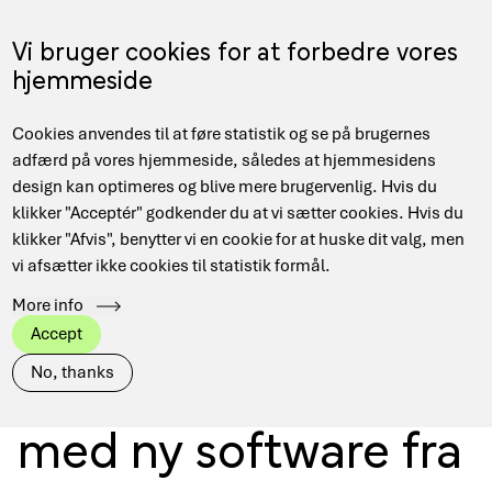
Gå
til
Menu
Vi bruger cookies for at forbedre vores
EN
hovedindhold
hjemmeside
Main
Hjem
Nyheder
Cookies anvendes til at føre statistik og se på brugernes
navigation
Brødkrumme
Giv SSH-adgang fra institutionslogin med ny software fra
adfærd på vores hjemmeside, således at hjemmesidens
DeiC
design kan optimeres og blive mere brugervenlig. Hvis du
klikker "Acceptér" godkender du at vi sætter cookies. Hvis du
klikker "Afvis", benytter vi en cookie for at huske dit valg, men
vi afsætter ikke cookies til statistik formål.
Giv SSH-adgang fra
More info
Accept
institutionslogin
No, thanks
med ny software fra