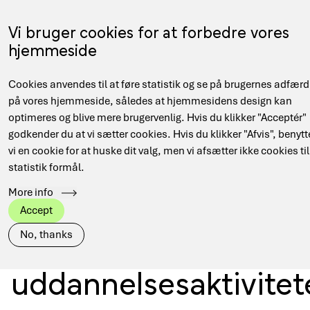
Gå
til
Menu
Vi bruger cookies for at forbedre vores
EN
hovedindhold
hjemmeside
Main
Hjem
Nyheder
Cookies anvendes til at føre statistik og se på brugernes adfærd
navigation
Brødkrumme
Kvantekald: DeiCs uddeler igen midler til
på vores hjemmeside, således at hjemmesidens design kan
uddannelsesaktiviteter indenfor kvantecomputere
optimeres og blive mere brugervenlig. Hvis du klikker "Acceptér"
godkender du at vi sætter cookies. Hvis du klikker "Afvis", benytt
vi en cookie for at huske dit valg, men vi afsætter ikke cookies til
statistik formål.
Kvantekald: DeiCs
More info
Accept
uddeler igen midler ti
No, thanks
uddannelsesaktivitet