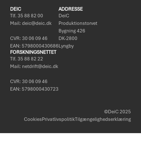
DEIC
ADDRESSE
Tlf. 35 88 82 00
DeiC
Mail: deic@deic.dk
Produktionstorvet
Bygning 426
CVR: 30 06 09 46
DK-2800
EAN: 5798000430686
Lyngby
FORSKNINGSNETTET
Tlf. 35 88 82 22
Mail: netdrift@deic.dk
CVR: 30 06 09 46
EAN: 5798000430723
©DeiC 2025
Cookies
Privatlivspolitik
Tilgængelighedserklæring
Policies