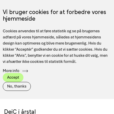
Gå
til
Menu
Vi bruger cookies for at forbedre vores
EN
hovedindhold
hjemmeside
Main
Hjem
Om DeiC
Historien bag DeiC
Cookies anvendes til at føre statistik og se på brugernes
navigation
Brødkrumme
adfærd på vores hjemmeside, således at hjemmesidens
design kan optimeres og blive mere brugervenlig. Hvis du
klikker "Acceptér" godkender du at vi sætter cookies. Hvis du
klikker "Afvis", benytter vi en cookie for at huske dit valg, men
Historien bag DeiC
vi afsætter ikke cookies til statistik formål.
More info
DeiC navnet har eksisteret siden 2012,
Accept
men mandat og opgaver har ændret sig
No, thanks
over tid.
DeiC i årstal