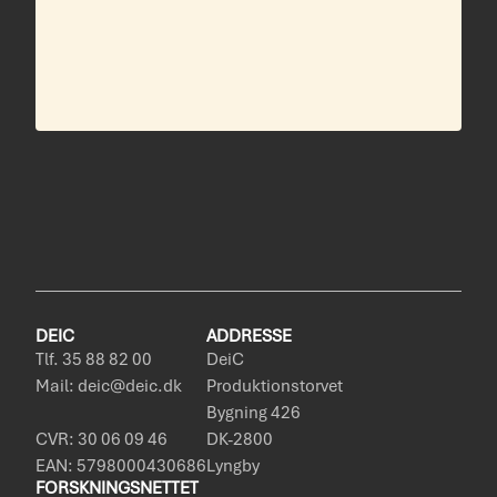
DEIC
ADDRESSE
Tlf. 35 88 82 00
DeiC
Mail: deic@deic.dk
Produktionstorvet
Bygning 426
CVR: 30 06 09 46
DK-2800
EAN: 5798000430686
Lyngby
FORSKNINGSNETTET