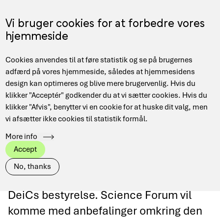
Gå
til
Menu
Vi bruger cookies for at forbedre vores
EN
hovedindhold
hjemmeside
Main
Hjem
Om DeiC
Organisation og referencegruppestruktur
Cookies anvendes til at føre statistik og se på brugernes
navigation
Brødkrumme
DeiC Science Forum
adfærd på vores hjemmeside, således at hjemmesidens
design kan optimeres og blive mere brugervenlig. Hvis du
klikker "Acceptér" godkender du at vi sætter cookies. Hvis du
klikker "Afvis", benytter vi en cookie for at huske dit valg, men
vi afsætter ikke cookies til statistik formål.
DeiC Science Forum
More info
Accept
Science Forum er etableret som et
No, thanks
rådgivende forum med reference til
DeiCs bestyrelse. Science Forum vil
komme med anbefalinger omkring den