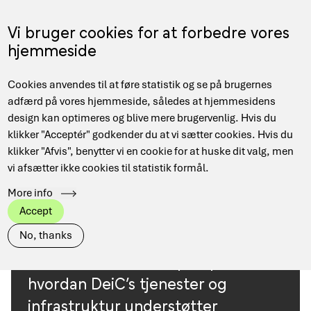
Gå
til
Menu
Vi bruger cookies for at forbedre vores
EN
hovedindhold
hjemmeside
Main
Hjem
Use cases
Cookies anvendes til at føre statistik og se på brugernes
navigation
Brødkrumme
adfærd på vores hjemmeside, således at hjemmesidens
design kan optimeres og blive mere brugervenlig. Hvis du
klikker "Acceptér" godkender du at vi sætter cookies. Hvis du
Research
Alle
Humaniora
Industri
klikker "Afvis", benytter vi en cookie for at huske dit valg, men
area
vi afsætter ikke cookies til statistik formål.
Computer Science
Sundhed
EuroCC Denmark
More info
Offentlig administration
Samfund
STEM
Accept
No, thanks
Her finder du eksempler på,
hvordan DeiC’s tjenester og
infrastruktur understøtter