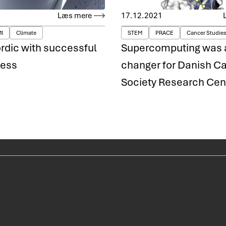
Læs mere
17.12.2021
I
Climate
STEM
PRACE
Cancer Studie
dic with successful
Supercomputing was
cess
changer for Danish C
Society Research Cen