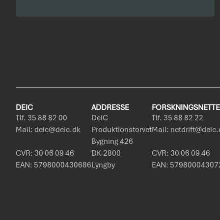
DEIC
ADDRESSE
FORSKNINGSNETTE
Tlf. 35 88 82 00
DeiC
Tlf. 35 88 82 22
Mail: deic@deic.dk
Produktionstorvet
Mail: netdrift@deic
Bygning 426
CVR: 30 06 09 46
DK-2800
CVR: 30 06 09 46
EAN: 5798000430686
Lyngby
EAN: 57980004307