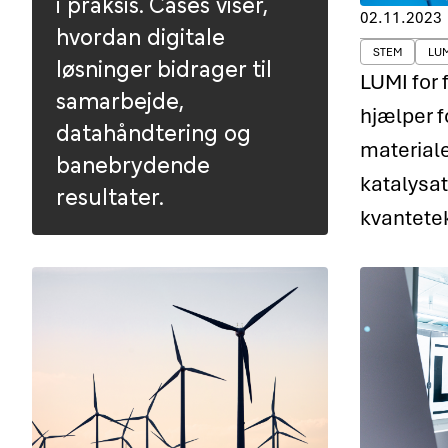
i praksis. Cases viser,
02.11.2023
hvordan digitale
STEM
LUM
løsninger bidrager til
LUMI for
samarbejde,
hjælper f
datahåndtering og
materialer
banebrydende
katalysat
resultater.
kvantete