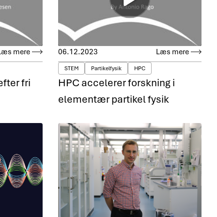
Læs mere
06.12.2023
Læs mere
STEM
Partikelfysik
HPC
ter fri
HPC accelerer forskning i
elementær partikel fysik