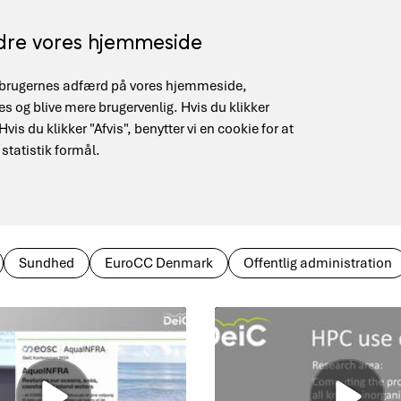
edre vores hjemmeside
på brugernes adfærd på vores hjemmeside,
Supercomputing (HPC)
Quantum Infrastructure
 og blive mere brugervenlig. Hvis du klikker
is du klikker "Afvis", benytter vi en cookie for at
 statistik formål.
Sundhed
EuroCC Denmark
Offentlig administration