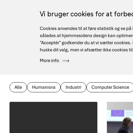
Gå
til
Vi bruger cookies for at forb
hovedindhold
Cookies anvendes til at føre statistik og se 
Main
Sikkerhed
Forskningsnettet
Data Management
således at hjemmesidens design kan optimeres
navigation
"Acceptér" godkender du at vi sætter cookies. Hv
huske dit valg, men vi afsætter ikke cookies til
Hjem
Use cases
More info
Brødkrumme
Research
Alle
Humaniora
Industri
Computer Science
area