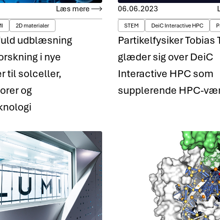
Læs mere
06.06.2023
I
2D materialer
STEM
DeiC Interactive HPC
P
 fuld udblæsning
Partikelfysiker Tobias
orskning i nye
glæder sig over DeiC
 til solceller,
Interactive HPC som
orer og
supplerende HPC-vær
knologi