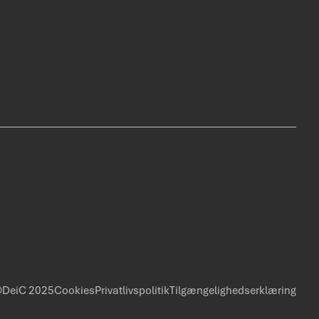
DeiC 2025
Cookies
Privatlivspolitik
Tilgængelighedserklæring
Policies