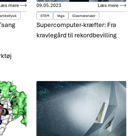
Læs mere
09.05.2023
Læs mere
artikelfysik
STEM
Vega
Glasmaterialer
 Tsang
Supercomputer-kræfter: Fra
kravlegård til rekordbevilling
ktøj