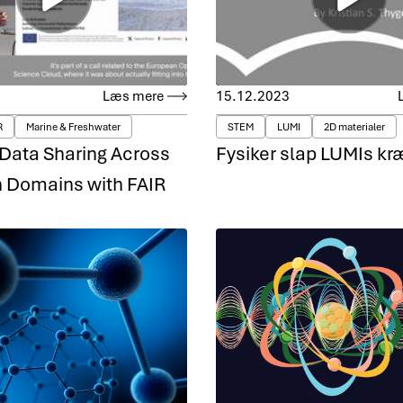
Læs mere
15.12.2023
R
Marine & Freshwater
STEM
LUMI
2D materialer
 Data Sharing Across
Fysiker slap LUMIs kræf
 Domains with FAIR