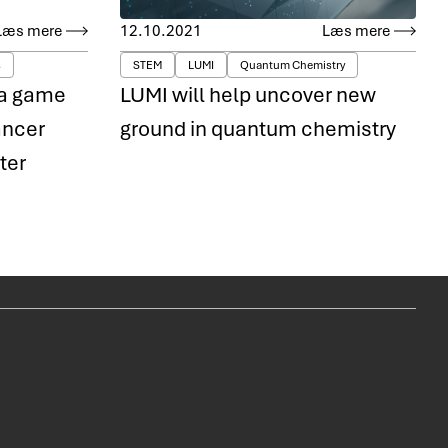
Læs mere
12.10.2021
Læs mere
s
STEM
LUMI
Quantum Chemistry
 a game
LUMI will help uncover new
ancer
ground in quantum chemistry
ter