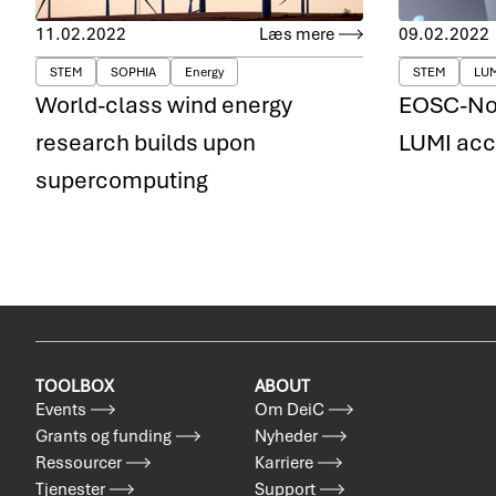
11.02.2022
Læs mere
09.02.2022
STEM
SOPHIA
Energy
STEM
LUM
World-class wind energy
EOSC-Nor
research builds upon
LUMI ac
supercomputing
TOOLBOX
ABOUT
Events
Om DeiC
Grants og funding
Nyheder
Ressourcer
Karriere
Tjenester
Support