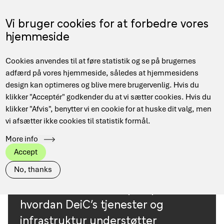
Skip
to
Menu
Vi bruger cookies for at forbedre vores
DA
main
hjemmeside
content
Main
Hjem
Use cases
Cookies anvendes til at føre statistik og se på brugernes
navigation
Breadcrumb
adfærd på vores hjemmeside, således at hjemmesidens
design kan optimeres og blive mere brugervenlig. Hvis du
klikker "Acceptér" godkender du at vi sætter cookies. Hvis du
Research
View all
Arts
Industry
Computer Science
klikker "Afvis", benytter vi en cookie for at huske dit valg, men
area
vi afsætter ikke cookies til statistik formål.
Health
EuroCC Denmark
More info
Public Administration
Social Science
STEM
Accept
No, thanks
Her finder du eksempler på,
hvordan DeiC’s tjenester og
infrastruktur understøtter