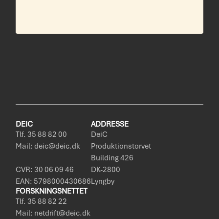
DEIC
ADDRESSE
Tlf. 35 88 82 00
DeiC
Mail: deic@deic.dk
Produktionstorvet
Building 426
CVR: 30 06 09 46
DK-2800
EAN: 5798000430686
Lyngby
FORSKNINGSNETTET
Tlf. 35 88 82 22
Mail: netdrift@deic.dk