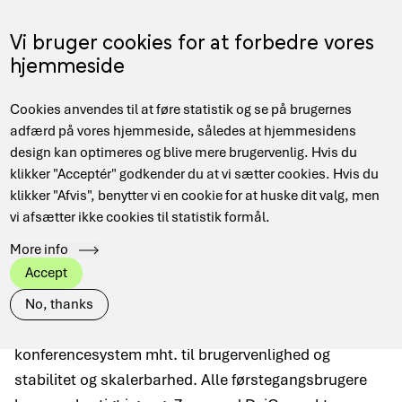
Skip
to
Menu
Vi bruger cookies for at forbedre vores
DA
main
hjemmeside
content
Main
Hjem
Zoom
Cookies anvendes til at føre statistik og se på brugernes
navigation
Breadcrumb
adfærd på vores hjemmeside, således at hjemmesidens
design kan optimeres og blive mere brugervenlig. Hvis du
klikker "Acceptér" godkender du at vi sætter cookies. Hvis du
klikker "Afvis", benytter vi en cookie for at huske dit valg, men
Zoom
vi afsætter ikke cookies til statistik formål.
More info
Accept
Zoom bruges til videomøder til forsknings- og
No, thanks
uddannelsessektoren: Zoom er et unikt
konferencesystem mht. til brugervenlighed og
stabilitet og skalerbarhed. Alle førstegangsbrugere